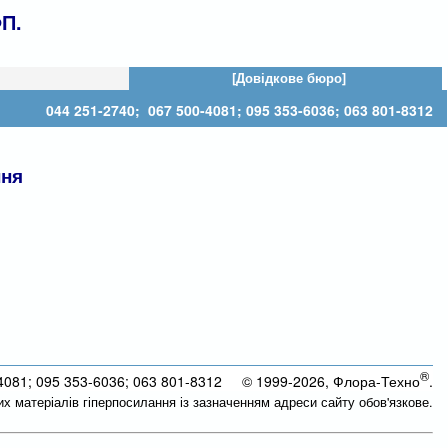
П.
[Довідкове бюро]
044 251-2740; 067 500-4081; 095 353-6036; 063 801-8312
ння
®
4081; 095 353-6036; 063 801-8312 © 1999-2026, Флора-Техно
.
их матеріалів гіперпосилання із зазначенням адреси сайту обов'язкове.