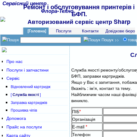
Сервісний центр
Ремонт і обслуговування принтерів і
Флора-Техно
БФП.
Авторизований сервіс центр Sharp
[Головна]
Послуги
Контакти
Довідкове бюро
Пошук >>
това
Сл
Про нас
Послуги і запчастини
Служба якості ремонту/обслугов
БФП, заправки картриджів.
Сервіс
Якщо у Вас є запитання, побажан
Відновлений картридж
Вкажіть : ім'я, контакт та тему.
Найближчим часом наші фахівці д
[
Служба якості
]
виникло.
Заправка картриджів
Прошивка чіпів
ПІБ
*
Допомога
Організація
Прайс на послуги
E-mail
*
Телефон
Карта сайту