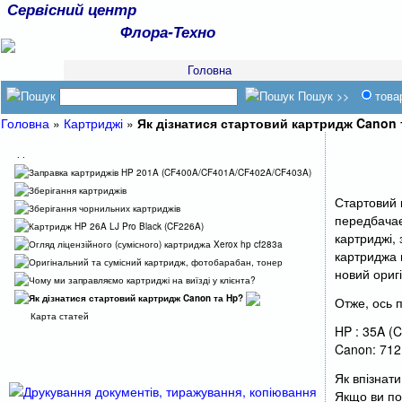
Сервісний центр
Флора-Техно
Головна
Пошук >>
това
Головна
»
Картриджі
»
Як дізнатися стартовий картридж Canon 
. .
Заправка картриджів HP 201A (CF400A/CF401A/CF402A/CF403A)
Зберігання картриджів
Стартовий к
Зберігання чорнильних картриджів
передбачає
Картридж HP 26A LJ Pro Black (CF226A)
картриджі, 
Огляд ліцензійного (сумісного) картриджа Xerox hp cf283a
картриджа 
Оригінальний та сумісний картридж, фотобарабан, тонер
новий ориг
Чому ми заправляємо картриджі на виїзді у клієнта?
Як дізнатися стартовий картридж Canon та Hp?
Отже, ось 
Карта статей
HP : 35A (
Canon: 712 
Як впізнат
Якщо ви по