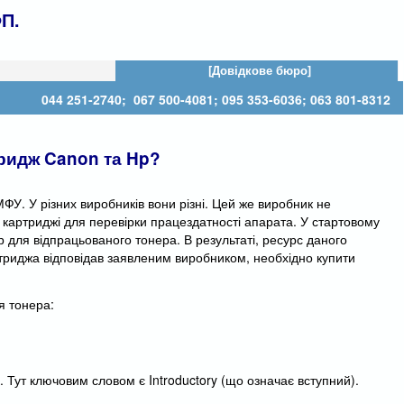
П.
[Довідкове бюро]
044 251-2740; 067 500-4081; 095 353-6036; 063 801-8312
тридж Canon та Hp?
ФУ. У різних виробників вони різні. Цей же виробник не
 картриджі для перевірки працездатності апарата. У стартовому
р для відпрацьованого тонера. В результаті, ресурс даного
риджа відповідав заявленим виробником, необхідно купити
я тонера:
 Тут ключовим словом є Introductory (що означає вступний).