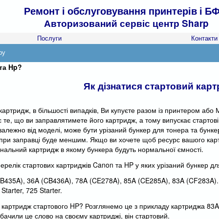
Ремонт і обслуговування принтерів і БФ
Авторизований сервіс центр Sharp
Послуги
Контакти
ру
та Hp?
Як дізнатися стартовий кар
артридж, в більшості випадків, Ви купуєте разом із принтером або М
 те, що ви заправлятимете його картридж, а тому випускає стартові
залежно від моделі, може бути урізаний бункер для тонера та бунке
при заправці буде меншим. Якщо ви хочете щоб ресурс вашого карт
інальний картридж в якому бункера будуть нормальної ємності.
перелік стартових картриджів Canon та HP у яких урізаний бункер дл
CB435A), 36A (CB436A), 78A (CE278A), 85A (CE285A), 83A (CF283A).
Starter, 725 Starter.
и картридж стартового HP? Розглянемо це з прикладу картриджа 83A.
бачили це слово на своєму картриджі, він стартовий.