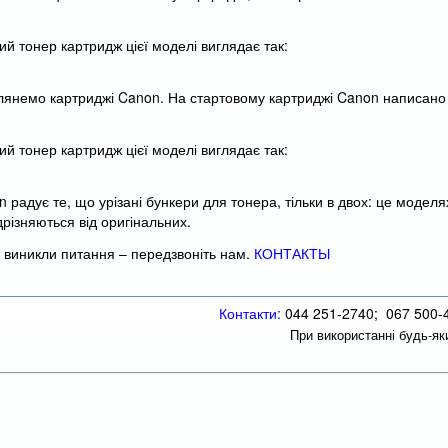
й тонер картридж цієї моделі виглядає так:
лянемо картриджі Canon. На стартовому картриджі Canon написано S
й тонер картридж цієї моделі виглядає так:
 радує те, що урізані бункери для тонера, тільки в двох: це моделях
дрізняються від оригінальних.
 виникли питання – передзвоніть нам.
КОНТАКТЫ
Контакти:
044 251-2740; 067 500-
При використанні будь-як