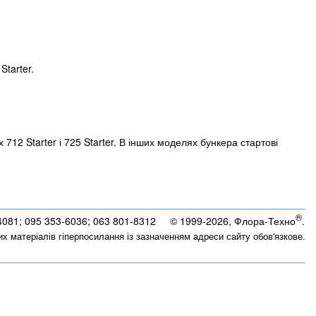
tarter.
 712 Starter і 725 Starter. В інших моделях бункера стартові
®
4081; 095 353-6036; 063 801-8312 © 1999-2026, Флора-Техно
.
их матеріалів гіперпосилання із зазначенням адреси сайту обов'язкове.