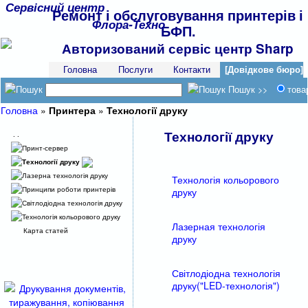
Сервісний центр
Ремонт і обслуговування принтерів і
Флора-Техно
БФП.
Авторизований сервіс центр Sharp
Головна
Послуги
Контакти
[Довідкове бюро]
Пошук >>
това
Головна
»
Принтера
»
Технології друку
Технології друку
. .
Принт-сервер
Технології друку
Лазерна технологія друку
Технологія кольорового
Принципи роботи принтерів
друку
Світлодіодна технологія друку
Технологія кольорового друку
Лазерная технологія
Карта статей
друку
Світлодіодна технологія
друку("LED-технологія")